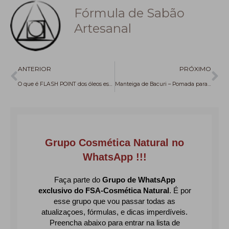
Fórmula de Sabão
Artesanal
Anterior
Pr
ANTERIOR
PRÓXIMO
O que é FLASH POINT dos óleos essenciais e por que é útil conhecer
Manteiga de Bacuri – Pomada para Cicatrizes, marcas de acne e estrias DIY