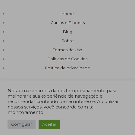
Home
Cursos e E-books
Blog
Sobre
Termos de Uso
Políticas de Cookies
Política de privacidade
Nós armazenamos dados temporariamente para
melhorar a sua experiência de navegação e
recomendar conteúdo de seu interesse. Ao utilizar
© 2026 Fórmula Sabão Artesanal
nossos serviços, você concorda com tal
monitoramento.
Powered by Fórmula Sabão Artesanal
Configurar
Aceitar