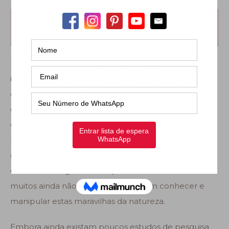
Índice de conteúdo
Manteigas e óleos amazônicos são alguns dos
ingredientes mais luxuosos ao mesmo tempo
divertidos para o seu laboratório de formulação da
cosmética artesanal. Se você reside fora da América
do Sul, esses ingredientes parecem super exóticos e
realmente eram totalmente desconhecidos para a
grande maioria da comunidade de formulações de
cosméticos orgânicos até poucos anos atrás… e
muitos ainda não tiveram o prazer em conhecer e
manipular estas maravilhas da natureza.
Embora ainda existam poucos estudos de pesquisa