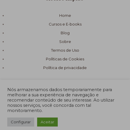
Home
Cursos e E-books
Blog
Sobre
Termos de Uso
Políticas de Cookies
Política de privacidade
Nós armazenamos dados temporariamente para
melhorar a sua experiência de navegação e
recomendar conteúdo de seu interesse. Ao utilizar
© 2026 Fórmula Sabão Artesanal
nossos serviços, você concorda com tal
monitoramento.
Powered by Fórmula Sabão Artesanal
Configurar
Aceitar