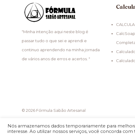
Calcul
CALCULA
"Minha intenção aqui neste blog é
CalcSoap
passar tudo o que sei e aprendi e
Complet
continuo aprendendo na minha jornada
Calculad
de vários anos de erros e acertos. "
Calculad
© 2026 Fórmula Sabão Artesanal
Nós armazenamos dados temporariamente para melhorar
interesse. Ao utilizar nossos serviços, você concorda com