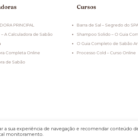
adoras
Cursos
DORA PRINCIPAL
Barra de Sal – Segredo do SP
 – A Calculadora de Sabão
Shampoo Solido – O Guia Co
a
O Guia Completo de Sabão Ar
ora Completa Online
Processo Cold – Curso Online
ora de Sabão
 a sua experiência de navegação e recomendar conteúdo d
 tal monitoramento.