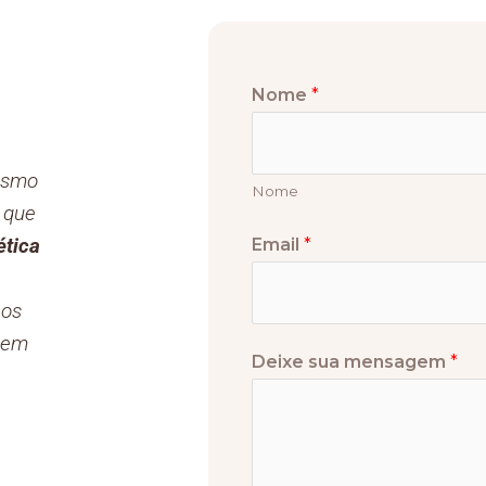
Nome
*
esmo
Nome
 que
tica
Email
*
 os
z em
Deixe sua mensagem
*