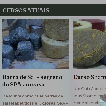
CURSOS ATUAIS
Barra de Sal - segredo
Curso Sham
do SPA em casa
Um Guia Complet
seus Shampoos S
Descubra como criar barras de
Maneira totalment
sal terapêuticas e luxuosas SPA –