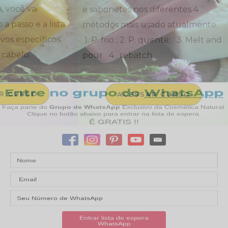
, você vai
e sabonetes nos diferentes 4
a passo e a lista
métodos mais usado atualmente.
vos específicos
1. P. frio ; 2. P. quente; 3. Melt and
 cabelo.
pour 4 . rebatch
R CURSO
ACESSAR CURSO