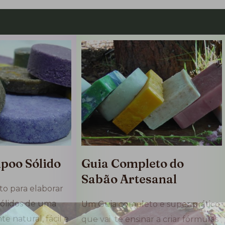
poo Sólido
Guia Completo do
Sabão Artesanal
o para elaborar
ólidos de uma
Um Guia completo e super prático
e natural, fácil e
que vai te ensinar a criar fórmulas