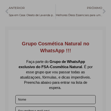
Anterior
Pr
ANTERIOR
PRÓXIMO
Spa em Casa: Oleato de Lavanda para uma pele Zen
Melhores Óleos Essenciais para um Sabonete Detox Eficiente