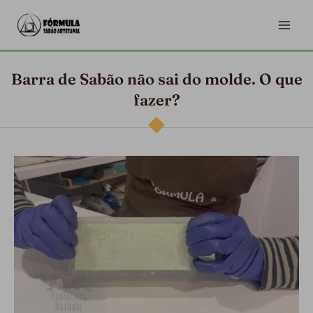
Ir
MA
para
ME
o
conteúdo
Barra de Sabão não sai do molde. O que
fazer?