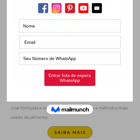
Guia Completo do Sabão Artesanal
Um Guia completo e super prático que vai te ensinar a
criar fórmulas e sabonetes nos diferentes 4 métodos mais
usado atualmente.
SAIBA MAIS