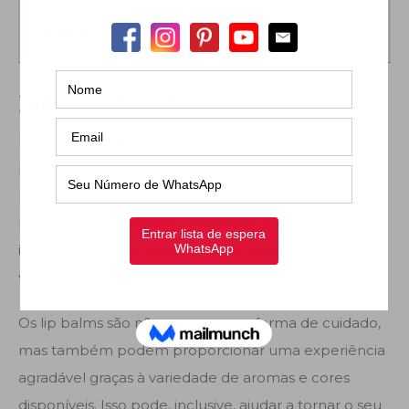
Índice de conteúdo
Bálsamo labial
Um
bálsamo labial
é um produto tópico utilizado
para hidratar e proteger os lábios. Geralmente, é uma
mistura de ingredientes emolientes, como ceras
naturais, óleos vegetais, manteigas e às vezes
ingredientes adicionais, como extratos de plantas,
vitaminas ou agentes aromatizantes.
Os lip balms são não apenas uma forma de cuidado,
mas também podem proporcionar uma experiência
agradável graças à variedade de aromas e cores
disponíveis. Isso pode, inclusive, ajudar a tornar o seu