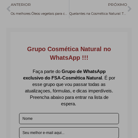
Anterior
Pr
ANTERIOR
PRÓXIMO
Os melhores Óleos vegetais para cosméticos com “efeitos calmantes”
Quelantes na Cosmética Natural: Tudo o que Você Precisa Saber