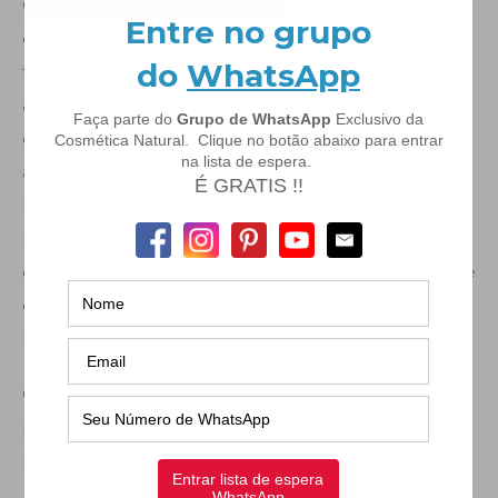
Os tensoativos que também podem ser chamados
de surfactante, são substâncias que diminuem a
tensão superficial e tem a capacidade de misturar a
água com óleos e com isso pode retirar a sujeira/
gordura/ óleo de uma superfície e enxágua-la com a
água.
E porque tem essa capacidade?
Porque os tensoativos são moléculas longas de duas
cabeças. Uma cabeça é hidrofílica, o que significa que
é atraída para a água, e a outra extremidade é
lipofílica, que é atraído pelo óleo.
Como você sabe, água e óleo não se misturam, mas
para realizar uma limpeza precisamos deles juntos
para que possamos tirar a sujeira e enxaguá-la.