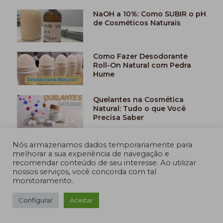
NaOH a 10%: Como SUBIR o pH
de Cosméticos Naturais
Como Fazer Desodorante
Roll-On Natural com Pedra
Hume
Quelantes na Cosmética
Natural: Tudo o que Você
Precisa Saber
Bálsamo labial X Hidratante
Nós armazenamos dados temporariamente para
labial
melhorar a sua experiência de navegação e
recomendar conteúdo de seu interesse. Ao utilizar
nossos serviços, você concorda com tal
monitoramento.
Os melhores Óleos vegetais
para cosméticos com “efeitos
Configurar
Aceitar
calmantes”