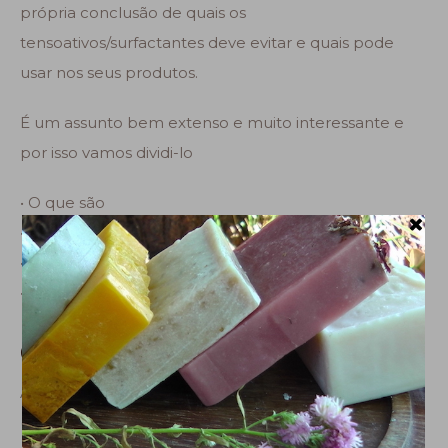
própria conclusão de quais os
tensoativos/surfactantes deve evitar e quais pode
usar nos seus produtos.
É um assunto bem extenso e muito interessante e
por isso vamos dividi-lo
• O que são
• Para que Servem
• Diferentes tipos de tensoativos
•
Naturais Vs sintéticos
O que são:
Agentes tensioactivos ou tensoativos ou surfactantes
(agentes ativos de superfície)