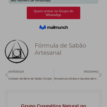
Fórmula de Sabão
Artesanal
Anterior
Pr
ANTERIOR
PRÓXIMO
Cortador de Barra de Sabão Simples 3 em 1 – Fácil, Barato e Eficiente
Tensoativos sólidos e líquidos derivados de Naturais