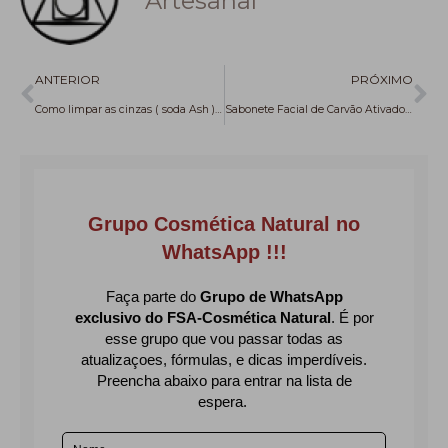
Artesanal
Anterior
Pr
ANTERIOR
PRÓXIMO
Como limpar as cinzas ( soda Ash ) do sabão
Sabonete Facial de Carvão Ativado: Fórmula