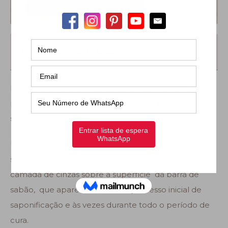
Índice de conteúdo
Neste artigo, vou focar em algo que todos nós
passamos uma vez ou outra que é a “
soda Ash
” nos
sabonetes artesanais
.
Um dos problemas comuns entre os fabricantes de
sabão artesanal é que vez ou outra surge uma fina
camada de cinzas sobre a superfície da barra de
sabão, que aparece durante o processo inicial de
saponificação e às vezes durante todo o período de
cura.