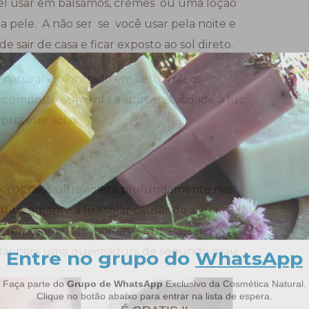
el usar em bálsamos, cremes ou uma loção
a pele. A não ser se você usar pela noite e
e sair de casa e ficar exposto ao sol direto.
atural encontrado em certos óleos
e composto aumenta a sua sensibilidade à luz,
rotetor solar.
xa os raios ultravioleta profundamente nas
intensamente a luz solar causando ardor,
xtremos, inchaço, bolhas e pus. Passando
lar para uma queimadura de segundo grau.