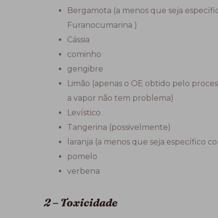
Bergamota (a menos que seja específic
Furanocumarina )
Cássia
cominho
gengibre
Limão (apenas o OE obtido pelo process
a vapor não tem problema)
Levístico
Tangerina (possivelmente)
laranja (a menos que seja específico c
pomelo
verbena
2 – Toxicidade