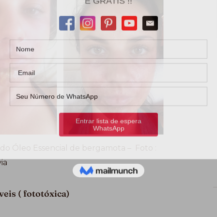
o Óleo Essencial de bergamota – Foto :
via
eis ( fototóxica)