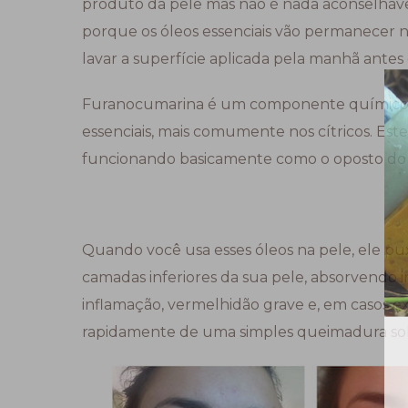
produto da pele mas não é nada aconselháv
porque os óleos essenciais vão permanecer n
lavar a superfície aplicada pela manhã antes d
Furanocumarina é um componente químico n
essenciais, mais comumente nos cítricos. Est
funcionando basicamente como o oposto do p
Quando você usa esses óleos na pele, ele pu
camadas inferiores da sua pele, absorvendo 
inflamação, vermelhidão grave e, em casos e
rapidamente de uma simples queimadura so