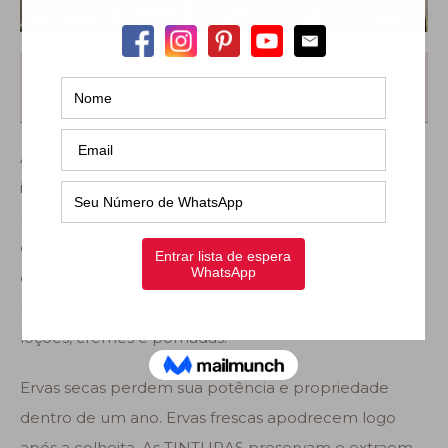
Índice de conteúdo
As
tinturas medicinais
geralmente são para uso
interno, mas também podemos usar as tinturas de
maneira externa tanto pura, diluída ou adicionando
em algum produto de cosmética que vamos
elaborar. Um exemplo é a tintura de benjoim que é
muito usada como fixador de aromas em saboaria ou
loções, cremes e pomadas.
Ervas secas perdem sua potência e propriedade
dentro de um ano. Ervas frescas apodrecem logo
após a colheita. As TINTURAS preservam e extraem