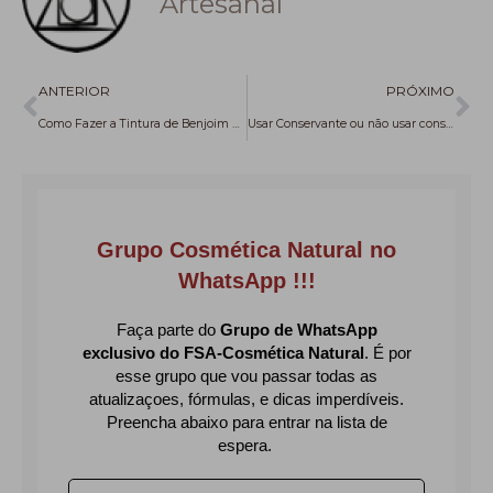
Artesanal
Anterior
Pr
ANTERIOR
PRÓXIMO
Como Fazer a Tintura de Benjoim para cosmética e saboaria Natural
Usar Conservante ou não usar conservante – eis a questão