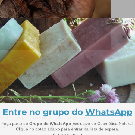
a tratar problemas dermatológicos. Ajuda a
rreica e é antiinflamatório. Por isso podemos
iras e a formação de crostas no couro
uito adequado em produtos capilares.
xa o cabelo limpo, solto, sem frizz. É