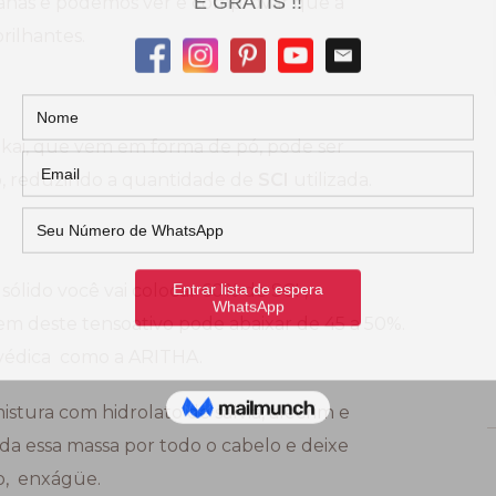
ianas e podemos ver e comprovar que a
rilhantes.
kakai, que vem em forma de pó, pode ser
o, reduzindo a quantidade de
SCI
utilizada.
ólido você vai colocar 60% de SCI ,
em deste tensoativo pode abaixar de 45 a 50%.
rvédica como a ARITHA.
istura com hidrolato de sálvia, alecrim e
a essa massa por todo o cabelo e deixe
o, enxágüe.