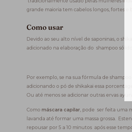
tradicionalmente usado pelas mulheres ind
grande maioria tem cabelos longos, fortes e b
Como usar
Devido ao seu alto nível de saponinas, o shi
adicionado na elaboração do shampoo sólid
Por exemplo, se na sua fórmula de shampoo s
adicionando o pó de shikakai essa porcentag
Ou até menos se adicionar outras ervas ayu
Como
máscara capilar
, pode ser feita uma m
lavanda até formar uma massa grossa. Estend
repousar por 5 a 10 minutos após esse temp