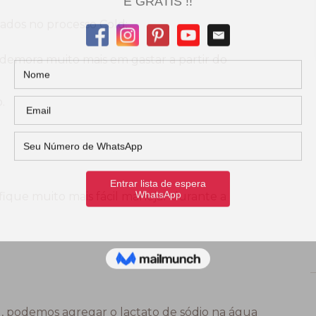
rados no processo Cold:
demora muito mais em gastar a partir do
.
fique muito mais fácil manejar durante a
, podemos agregar o lactato de sódio na água