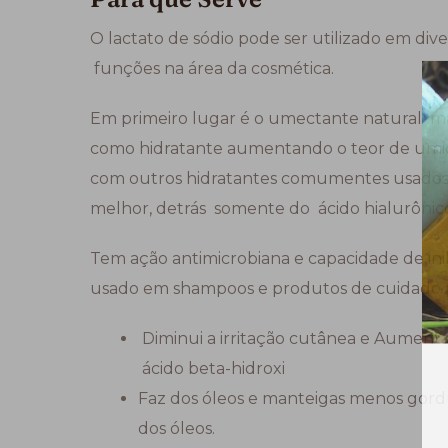
O lactato de sódio pode ser utilizado em dive
funções na área da cosmética.
Em primeiro lugar é o umectante natural mai
como hidratante aumentando o teor de um
com outros hidratantes comumentes usados
melhor, detrás somente do ácido hialurônic
Tem ação antimicrobiana e capacidade de inib
usado em shampoos e produtos de cuidado 
Diminui a irritação cutânea e Aumenta 
ácido beta-hidroxi
Faz dos óleos e manteigas menos gord
dos óleos.