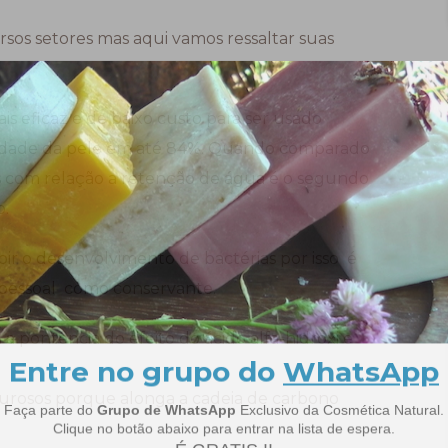
rsos setores mas aqui vamos ressaltar suas
s eficaz e de baixo custo para ser usado
idade da pele em até 84%. Quando comparado
 com relação a retenção de água é o segundo
o.
ir o desenvolvimento de bactérias por isso é
pessoal como conservante.
a pontência do efeito do ácido alfa-hidroxi e
urosos porque alonga a cadeia de carbono