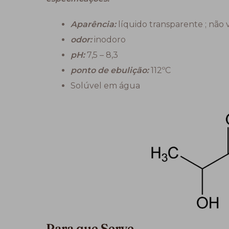
Aparência:
líquido transparente ; não 
odor:
inodoro
pH:
7,5 – 8,3
ponto de ebulição:
112ºC
Solúvel em água
Para que Serve