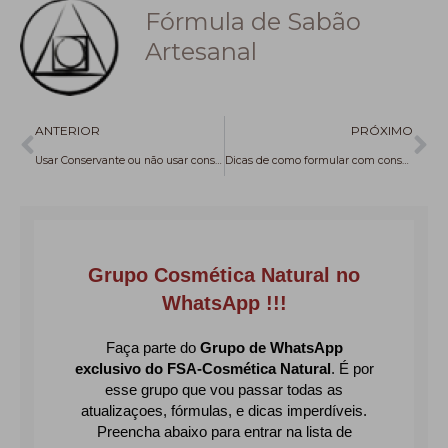
Fórmula de Sabão
Artesanal
Anterior
Pr
ANTERIOR
PRÓXIMO
Usar Conservante ou não usar conservante – eis a questão
Dicas de como formular com conservantes que funcionam