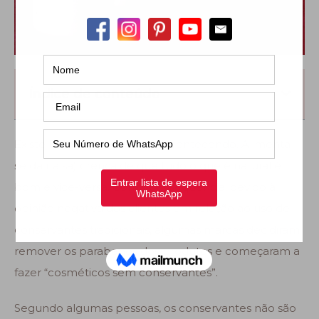
Índice de conteúdo
Existe uma nova tendência acontecendo. Alimenta-
se da (falsa) crença de que tudo o que é natural é
bom e vice-versa. Como conseqüência, devido à
opinião negativa dos clientes em relação ao uso de
conservantes tradicionais, algumas marcas decidiram
remover os parabenos dos produtos e começaram a
fazer “cosméticos sem conservantes”.
Segundo algumas pessoas, os conservantes não são