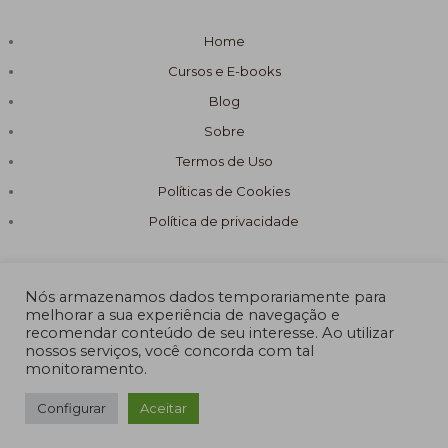
Home
Cursos e E-books
Blog
Sobre
Termos de Uso
Políticas de Cookies
Política de privacidade
Nós armazenamos dados temporariamente para
melhorar a sua experiência de navegação e
recomendar conteúdo de seu interesse. Ao utilizar
© 2026 Fórmula Sabão Artesanal
nossos serviços, você concorda com tal
monitoramento.
Powered by Fórmula Sabão Artesanal
Configurar
Aceitar