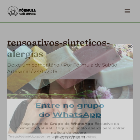
Ir
MA
para
ME
o
conteúdo
tensoativos-sinteticos-
alergias
Deixe um comentário
/ Por
Fórmula de Sabão
Artesanal
/
24/11/2016