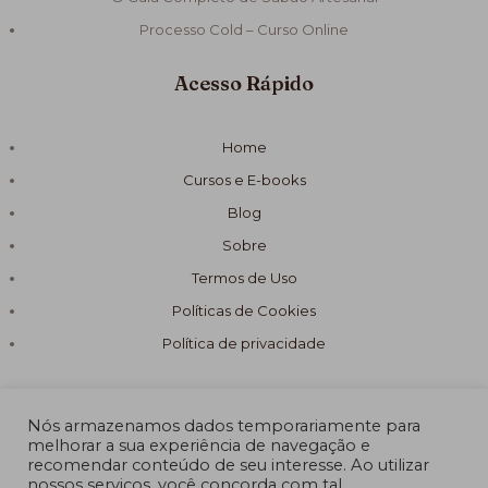
Processo Cold – Curso Online
Acesso Rápido
Home
Cursos e E-books
Blog
Sobre
Termos de Uso
Políticas de Cookies
Política de privacidade
Nós armazenamos dados temporariamente para
melhorar a sua experiência de navegação e
recomendar conteúdo de seu interesse. Ao utilizar
© 2026 Fórmula Sabão Artesanal
nossos serviços, você concorda com tal