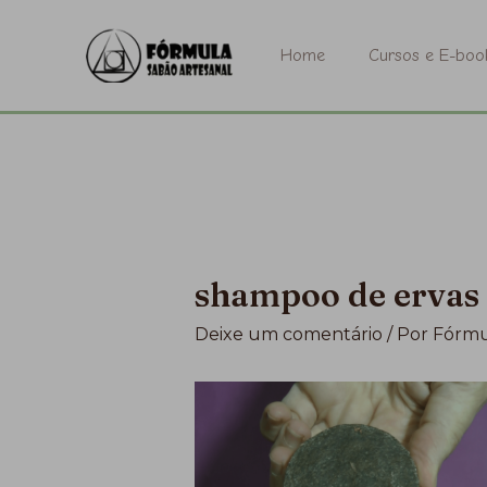
Ir
para
Home
Cursos e E-boo
o
conteúdo
shampoo de ervas
Deixe um comentário
/ Por
Fórmu