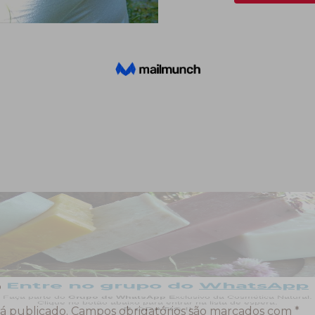
o
á publicado.
Campos obrigatórios são marcados com
*