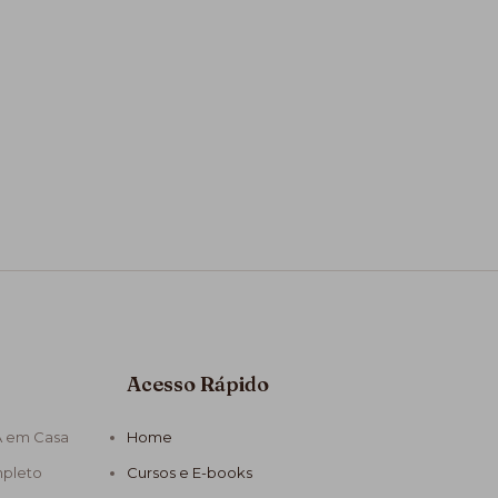
Acesso Rápido
A em Casa
Home
mpleto
Cursos e E-books