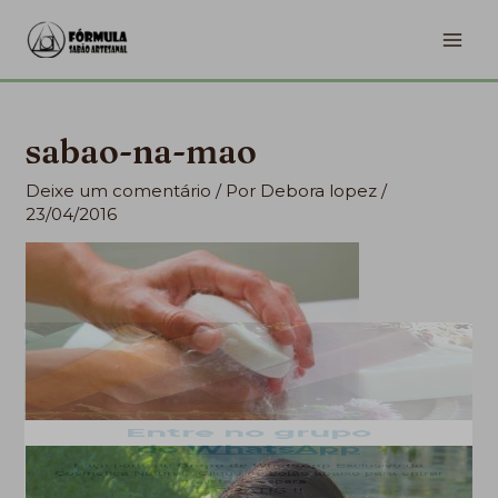
Ir
MA
para
ME
o
conteúdo
sabao-na-mao
Deixe um comentário
/ Por
Debora lopez
/
23/04/2016