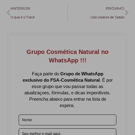
Anterior
Pr
ANTERIOR
PRÓXIMO
O que é o Trace
Calculadora de Sabão