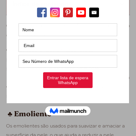
Índice de conteúdo
Condicionar alguma coisa significa: regular, devolve-lo
ao seu estado natural.
Quando você ler que um sabonete tem
propriedades condicionadora, isso se refere
principalmente que este sabonete possui
características de umectação e é emoliente. Significa
que esse sabonete além de limpar vai devolver sua
pele ao estado natural.
♣
Emoliente
Os emolientes são usados para suavizar e amaciar a
superficie da pele, o que ajuda a reduzir a pele