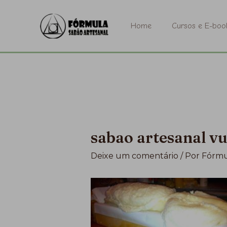
Ir
para
Home
Cursos e E-boo
o
conteúdo
sabao artesanal v
Deixe um comentário
/ Por
Fórmu