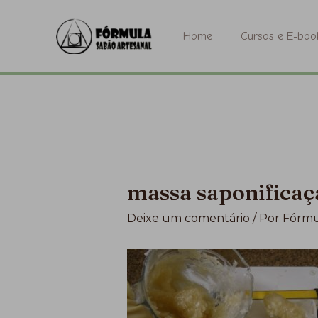
Ir
para
Home
Cursos e E-boo
o
conteúdo
massa saponificaç
Deixe um comentário
/ Por
Fórmu