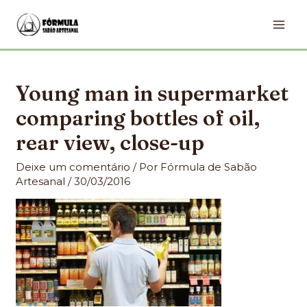
Ir
MA
para
ME
o
conteúdo
Young man in supermarket
comparing bottles of oil,
rear view, close-up
Deixe um comentário
/ Por
Fórmula de Sabão
Artesanal
/
30/03/2016