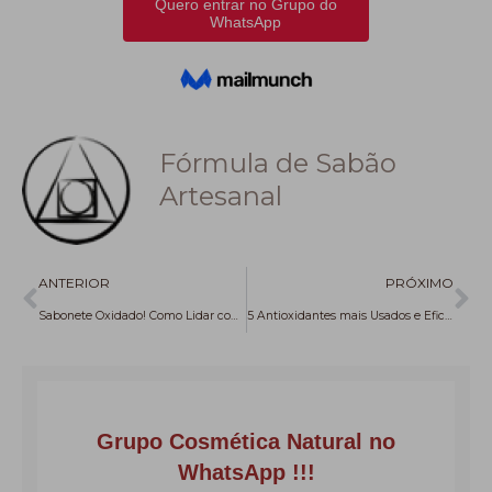
Fórmula de Sabão
Artesanal
Anterior
Pr
ANTERIOR
PRÓXIMO
Sabonete Oxidado! Como Lidar com isso e como prolongar a vida útil dos Óleos
5 Antioxidantes mais Usados e Eficientes na Saboaria