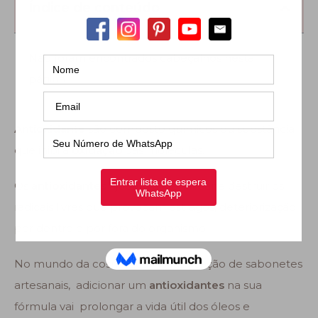
Índice de conteúdo
Não foram encontrados cabeçalhos nesta
página.
Antioxidante
são composto químicos ou substância
que inibi a
oxidação
das moléculas.
Os
antioxidantes
ajudam a identificar e destruir os
radicais livres que provocam estragos, deteriorização
por dentro e por fora do organismo.
No mundo da cosmética, na fabricação de sabonetes
artesanais, adicionar um
antioxidantes
na sua
fórmula vai prolongar a vida útil dos óleos e