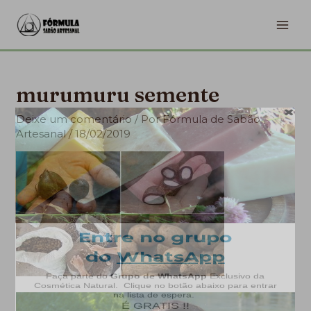
Ir
MA
para
ME
o
conteúdo
murumuru semente
Deixe um comentário
/ Por
Fórmula de Sabão
Artesanal
/
18/02/2019