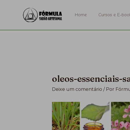
Ir
para
Home
Cursos e E-boo
o
conteúdo
oleos-essenciais-
Deixe um comentário
/ Por
Fórmu