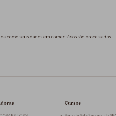
iba como seus dados em comentários são processados
.
adoras
Cursos
DORA PRINCIPAL
Barra de Sal – Segredo do SP