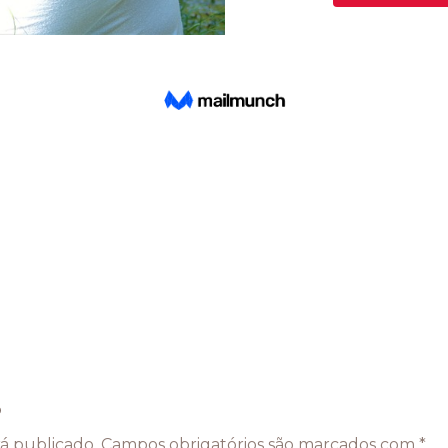
o
á publicado.
Campos obrigatórios são marcados com
*