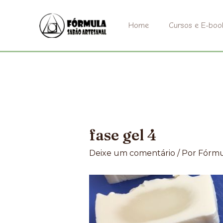
Ir
para
Home
Cursos e E-boo
o
conteúdo
fase gel 4
Deixe um comentário
/ Por
Fórmu