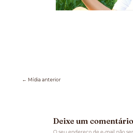
←
Mídia anterior
Deixe um comentári
O seu endereço de e-mail não ser