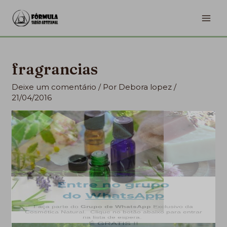
Ir
MA
para
ME
o
conteúdo
fragrancias
Deixe um comentário
/ Por
Debora lopez
/
21/04/2016