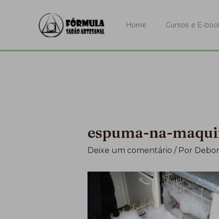
Ir
para
Home
Cursos e E-boo
o
conteúdo
espuma-na-maqui
Deixe um comentário
/ Por
Debor