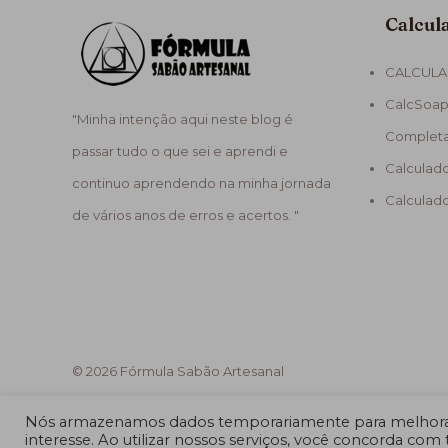
Calcul
CALCULA
CalcSoap
"Minha intenção aqui neste blog é
Complet
passar tudo o que sei e aprendi e
Calculad
continuo aprendendo na minha jornada
Calculad
de vários anos de erros e acertos. "
© 2026 Fórmula Sabão Artesanal
Nós armazenamos dados temporariamente para melhorar
interesse. Ao utilizar nossos serviços, você concorda com