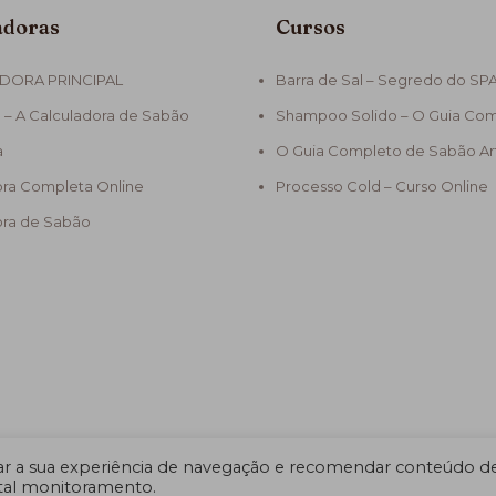
adoras
Cursos
DORA PRINCIPAL
Barra de Sal – Segredo do SP
 – A Calculadora de Sabão
Shampoo Solido – O Guia Co
a
O Guia Completo de Sabão Ar
ora Completa Online
Processo Cold – Curso Online
ora de Sabão
 a sua experiência de navegação e recomendar conteúdo d
 tal monitoramento.