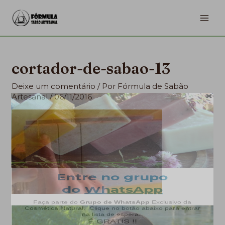
Ir
MA
para
ME
o
conteúdo
cortador-de-sabao-13
Deixe um comentário
/ Por
Fórmula de Sabão
Artesanal
/
06/11/2016