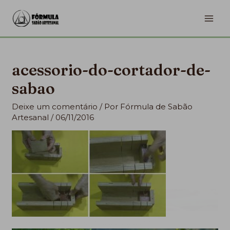
Ir
MA
para
ME
o
conteúdo
acessorio-do-cortador-de-
sabao
Deixe um comentário
/ Por
Fórmula de Sabão
Artesanal
/
06/11/2016