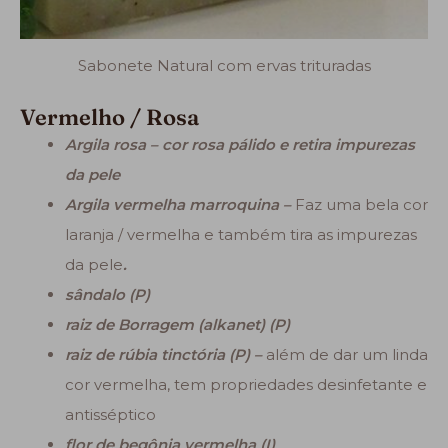
Sabonete Natural com ervas trituradas
Vermelho / Rosa
Argila rosa – cor rosa
pálido e retira impurezas
da pele
Argila vermelha marroquina –
Faz uma bela cor
laranja / vermelha e também tira as impurezas
da pele
.
sândalo (P)
raiz de Borragem (alkanet) (P)
raiz de rúbia tinctória (P) –
além de dar um linda
cor vermelha, tem propriedades desinfetante e
antisséptico
flor de begônia vermelha (I)