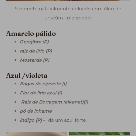
Sabonete naturalmente colorido com óleo de
urucúm ( macerado)
Amarelo pálido
Gengibre (P)
raiz de lírio (P)
Mostarda (P)
Azul /violeta
Bagas de cipreste (I)
Flor de lírio azul (I)
Raiz de Borragem (alkanet)(I)
pó de inhame
índigo (P)
– dá um azul forte