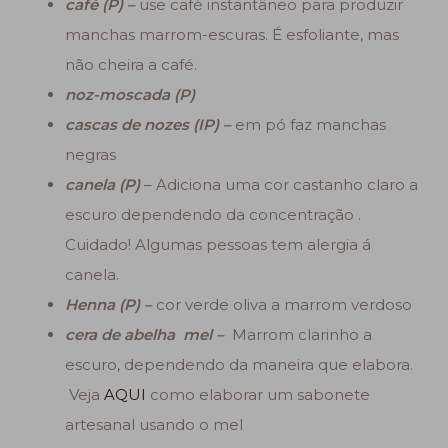
café (P) –
use café instantâneo para produzir
manchas marrom-escuras. É esfoliante, mas
não cheira a café.
noz-moscada (P)
cascas de nozes (IP) –
em pó faz manchas
negras
canela (P)
– Adiciona uma cor castanho claro a
escuro dependendo da concentração .
Cuidado! Algumas pessoas tem alergia á
canela.
Henna (P) –
cor verde oliva a marrom verdoso
cera de abelha mel –
Marrom clarinho a
escuro, dependendo da maneira que elabora.
Veja
AQUI
como elaborar um sabonete
artesanal usando o mel