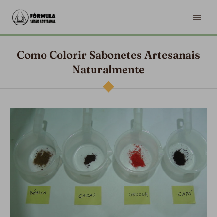
Ir
MA
para
ME
o
conteúdo
Como Colorir Sabonetes Artesanais
Naturalmente