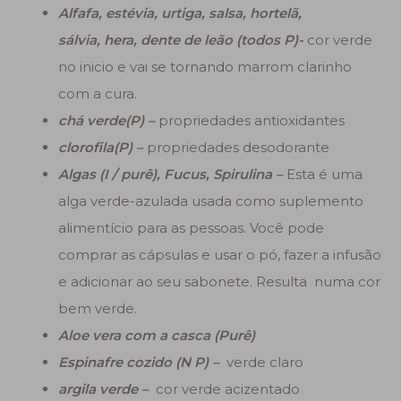
Alfafa, estévia, urtiga, salsa, hortelã,
sálvia, hera, dente de leão (todos P)-
cor verde
no inicio e vai se tornando marrom clarinho
com a cura.
chá verde(P) –
propriedades antioxidantes
clorofila(P) –
propriedades desodorante
Algas (I / purê), Fucus, Spirulina –
Esta é uma
alga verde-azulada usada como suplemento
alimentício para as pessoas. Você pode
comprar as cápsulas e usar o pó, fazer a infusão
e adicionar ao seu sabonete. Resulta numa cor
bem verde.
Aloe vera com a casca (Purê)
Espinafre cozido (N P) –
verde claro
argila verde –
cor verde acizentado