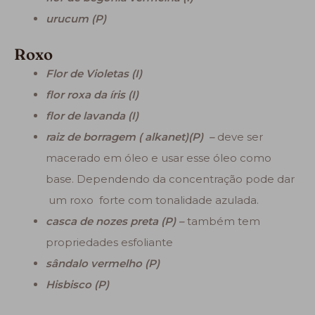
urucum (P)
Roxo
Flor de Violetas (I)
flor roxa da íris (I)
flor de lavanda (I)
raiz de borragem ( alkanet)(P) –
deve ser
macerado em óleo e usar esse óleo como
base. Dependendo da concentração pode dar
um roxo forte com tonalidade azulada.
casca de nozes preta (P) –
também tem
propriedades esfoliante
sândalo vermelho (P)
Hisbisco (P)