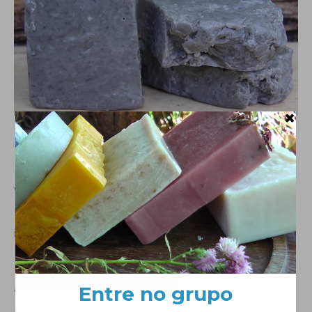
Sabonete colorido naturalmente com lama do mar
morto
Veja
AQUI
os benefícios e propriedades da Lama do
Mar morto e como elaborar um sabonete com esse
ingrediente.
Uma observação interessante, feita através de
algumas experiências, é que quando a massa passa
pela fase de gelificação, a cor se intensifica e