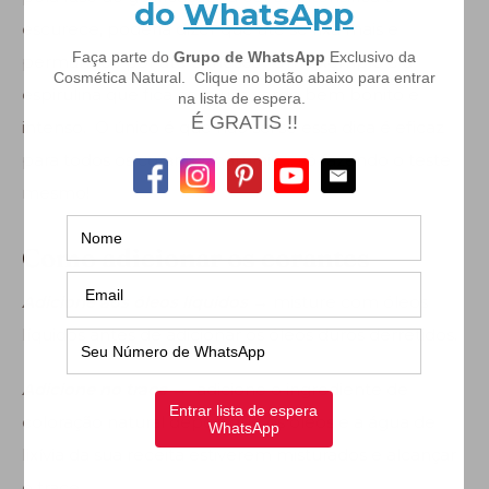
escurece, poderia dizer que até se fixa mais e
permanece por até 6 meses . Um exemplo é a
espirulina que fica com um verde bem bonito e
intenso. O único é que não sei se essa dica é eficaz
para todos os corantes naturais…. só fazendo o teste
mesmo!
Como adicionar os corantes
Adicione aos óleos líquidos →
misture com óleos
líquidos antes de adicionar os óleos duros derretidos.
Adicione no trace →
adicione o ingrediente de
coloração natural depois que os óleos e a água de
lixívia da sua receita estiverem misturados e alcançar
o trace