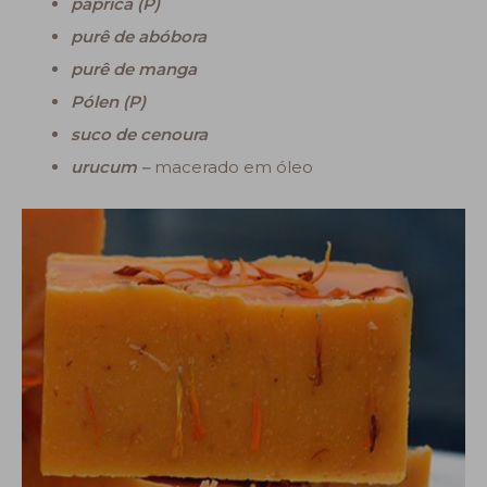
páprica (P)
purê de abóbora
purê de manga
Pólen (P)
suco de cenoura
urucum –
macerado em óleo