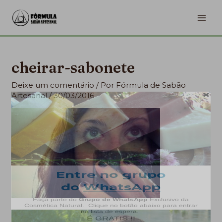
Ir
MA
para
ME
o
conteúdo
cheirar-sabonete
Deixe um comentário
/ Por
Fórmula de Sabão
Artesanal
/
30/03/2016