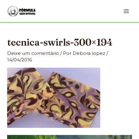
Ir
MA
para
ME
o
conteúdo
tecnica-swirls-300×194
Deixe um comentário
/ Por
Debora lopez
/
14/04/2016