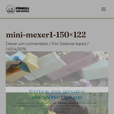
Ir
MA
para
ME
o
conteúdo
mini-mexer1-150×122
Deixe um comentário
/ Por
Debora lopez
/
14/04/2016