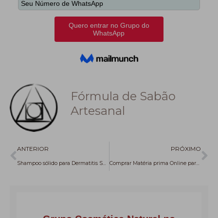
Fórmula de Sabão
Artesanal
Anterior
Pr
ANTERIOR
PRÓXIMO
Shampoo sólido para Dermatitis Seborreica
Comprar Matéria prima Online para Elaborar Cosmética e Saboaria Artesanal