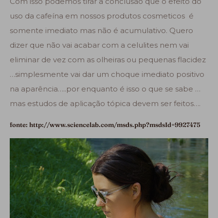
Com isso podemos tirar a conclusão que o efeito do
uso da cafeína em nossos produtos cosmeticos é
somente imediato mas não é acumulativo. Quero
dizer que não vai acabar com a celulites nem vai
eliminar de vez com as olheiras ou pequenas flacidez
…simplesmente vai dar um choque imediato positivo
na aparência…..por enquanto é isso o que se sabe …
mas estudos de aplicação tópica devem ser feitos….
fonte: http://www.sciencelab.com/msds.php?msdsId=9927475