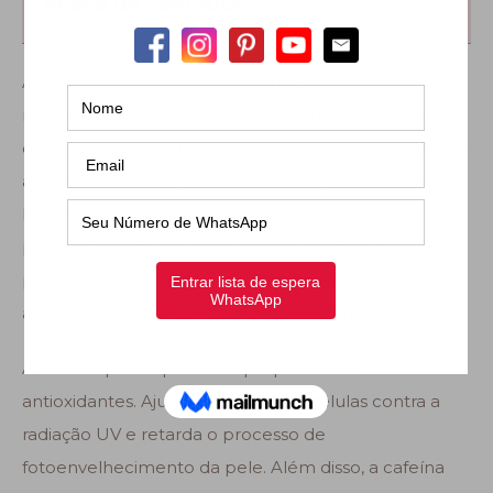
Índice de conteúdo
A cafeína é produzida por plantas e ocorre
naturalmente em café e chá. A cafeína está sendo
cada vez mais usada em cosméticos devido à sua alta
atividade biológica e capacidade de penetrar na
barreira da pele. Pode ser encontrado
principalmente em cremes para os olhos ou
produtos anti-celulite, mas ultimamente está sendo
adicionado em sabões ou géis de banho.
A cafeína possui potentes propriedades
antioxidantes. Ajuda a proteger as células contra a
radiação UV e retarda o processo de
fotoenvelhecimento da pele. Além disso, a cafeína