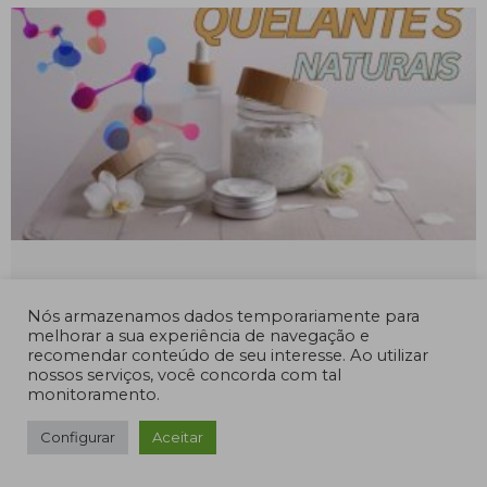
Quelantes na Cosmética Natural: Tudo
Nós armazenamos dados temporariamente para
o que Você Precisa Saber
melhorar a sua experiência de navegação e
recomendar conteúdo de seu interesse. Ao utilizar
Na cosmética natural, os quelantes desempenham
nossos serviços, você concorda com tal
um papel essencial na estabilidade e eficácia dos
monitoramento.
produtos, garantindo uma formulação segura e
preservando a integridade dos ingredientes
Configurar
Aceitar
Leia mais