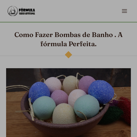
Ir
MA
para
ME
o
conteúdo
Como Fazer Bombas de Banho . A
fórmula Perfeita.