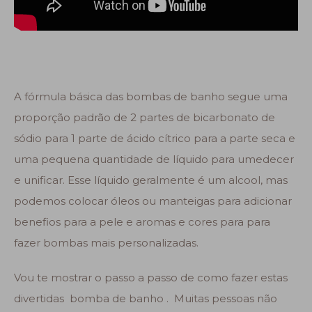
A fórmula básica das bombas de banho segue uma
proporção padrão de 2 partes de bicarbonato de
sódio para 1 parte de ácido cítrico para a parte seca e
uma pequena quantidade de líquido para umedecer
e unificar. Esse líquido geralmente é um alcool, mas
podemos colocar óleos ou manteigas para adicionar
benefios para a pele e aromas e cores para para
fazer bombas mais personalizadas.
Vou te mostrar o passo a passo de como fazer estas
divertidas bomba de banho . Muitas pessoas não