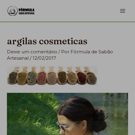
Ir
MA
para
ME
o
conteúdo
argilas cosmeticas
Deixe um comentário
/ Por
Fórmula de Sabão
Artesanal
/
12/02/2017