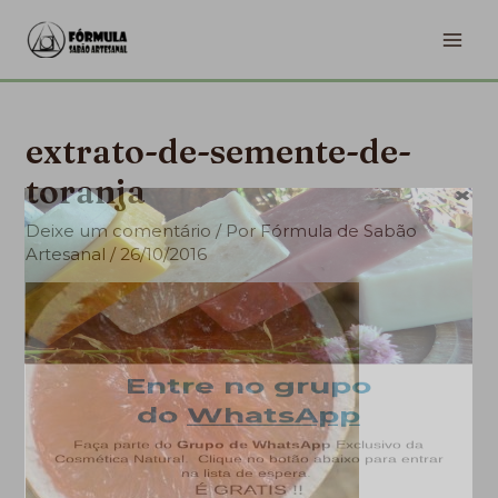
Ir
MA
para
ME
o
conteúdo
extrato-de-semente-de-
toranja
Deixe um comentário
/ Por
Fórmula de Sabão
Artesanal
/
26/10/2016