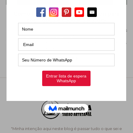
Como Fazer a Tintura de Benjoim para
cosmética e saboaria Natural
Na cosmética artesanal, usamos a tintura de benjoim mais
como um fixador de aromas. Mas essa tintura também
tem propriedades anti-sépticas, antifúngicas, cicatrizantes
e antioxidante. O que é o benjoim
Leia mais
"Minha intenção aqui neste blog é passar tudo o que sei e