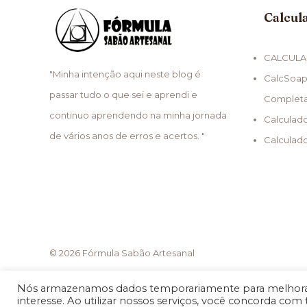
Calcul
CALCULA
"Minha intenção aqui neste blog é
CalcSoap
passar tudo o que sei e aprendi e
Complet
continuo aprendendo na minha jornada
Calculad
de vários anos de erros e acertos. "
Calculad
© 2026 Fórmula Sabão Artesanal
Nós armazenamos dados temporariamente para melhorar
interesse. Ao utilizar nossos serviços, você concorda com