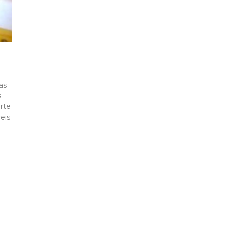
as
s
rte
eis