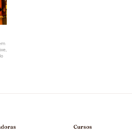
tem
ixe,
do
adoras
Cursos