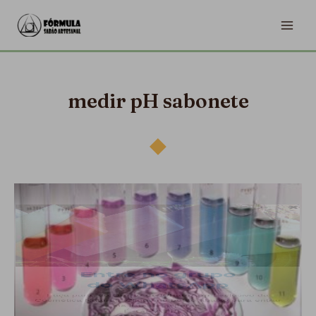
Ir
MA
para
ME
o
conteúdo
medir pH sabonete