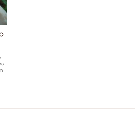
ÃO
o
oo
ém