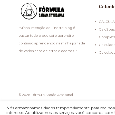
Calcul
CALCULA
"Minha intenção aqui neste blog é
CalcSoap
passar tudo o que sei e aprendi e
Complet
continuo aprendendo na minha jornada
Calculad
de vários anos de erros e acertos. "
Calculad
© 2026 Fórmula Sabão Artesanal
Nós armazenamos dados temporariamente para melhorar
interesse. Ao utilizar nossos serviços, você concorda com