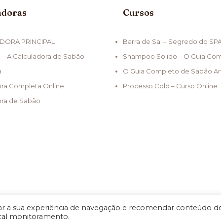
adoras
Cursos
DORA PRINCIPAL
Barra de Sal – Segredo do SP
 – A Calculadora de Sabão
Shampoo Solido – O Guia Co
a
O Guia Completo de Sabão Ar
ora Completa Online
Processo Cold – Curso Online
ora de Sabão
 a sua experiência de navegação e recomendar conteúdo d
 tal monitoramento.