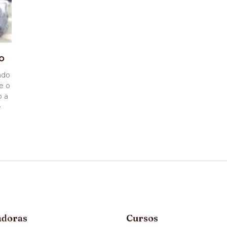
o
ado
e o
o a
e
adoras
Cursos