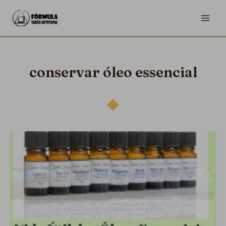
Ir
MA
para
ME
o
conteúdo
conservar óleo essencial