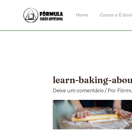
Ir
para
Home
Cursos e E-boo
o
conteúdo
learn-baking-abo
Deixe um comentário
/ Por
Fórmu