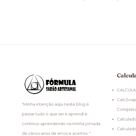
Calcul
CALCULA
CalcSoap
"Minha intenção aqui neste blog é
Complet
passar tudo o que sei e aprendi e
Calculad
continuo aprendendo na minha jornada
Calculad
de vários anos de erros e acertos. "