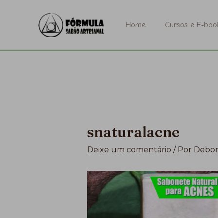
Ir
para
Home
Cursos e E-boo
o
conteúdo
snaturalacne
Deixe um comentário
/ Por
Debor