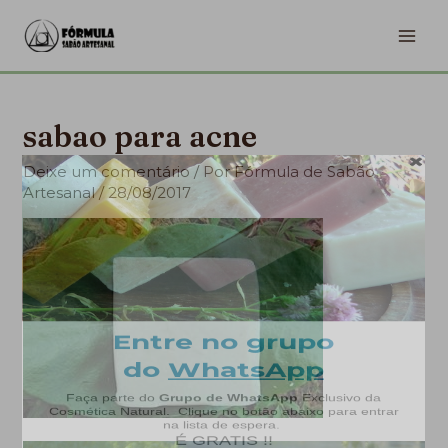
Ir
MA
para
ME
o
conteúdo
sabao para acne
Deixe um comentário
/ Por
Fórmula de Sabão
Artesanal
/
28/08/2017