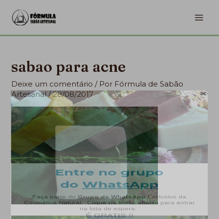
Ir
MA
para
ME
o
conteúdo
sabao para acne
Deixe um comentário
/ Por
Fórmula de Sabão
Artesanal
/
28/08/2017