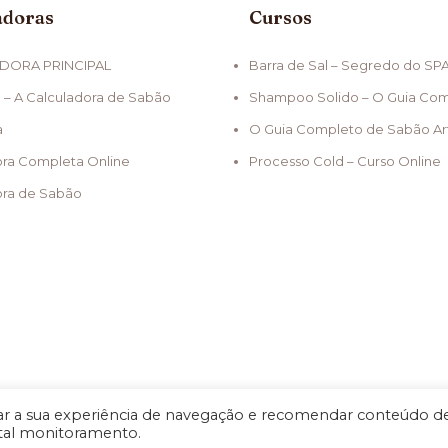
adoras
Cursos
DORA PRINCIPAL
Barra de Sal – Segredo do SP
 – A Calculadora de Sabão
Shampoo Solido – O Guia Co
a
O Guia Completo de Sabão Ar
ora Completa Online
Processo Cold – Curso Online
ora de Sabão
 a sua experiência de navegação e recomendar conteúdo d
 tal monitoramento.