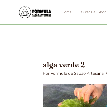
Ir
para
Home
Cursos e E-boo
o
conteúdo
alga verde 2
Por
Fórmula de Sabão Artesanal